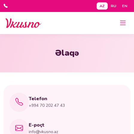
AZ
RU
EN
Əlaqə
Telefon
+994 70 202 47 43
E-poçt
info@vkusno.az