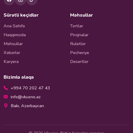
Sürətli keçidlər
Məhsullar
Ana Səhifə
Tortlar
Haqqımızda
Pirojnalar
Məhsullar
Ruletlər
Xəbərlər
Pechenye
Karyera
Desertlər
Bizimlə əlaqə
+994 70 202 47 43
info@vkusno.az
Bakı, Azərbaycan