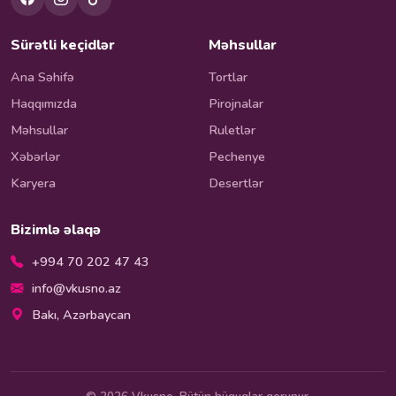
Sürətli keçidlər
Məhsullar
Ana Səhifə
Tortlar
Haqqımızda
Pirojnalar
Məhsullar
Ruletlər
Xəbərlər
Pechenye
Karyera
Desertlər
Bizimlə əlaqə
+994 70 202 47 43
info@vkusno.az
Bakı, Azərbaycan