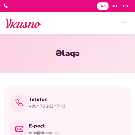
AZ
RU
EN
Əlaqə
Telefon
+994 70 202 47 43
E-poçt
info@vkusno.az