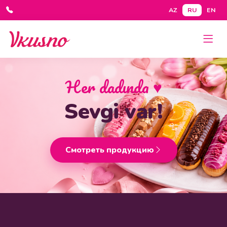
AZ
RU
EN
Her dadında
♥
Sevgi var!
Смотреть продукцию