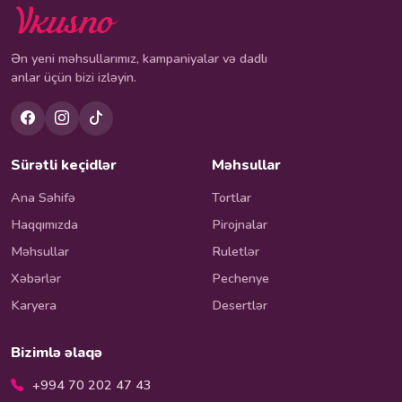
Ən yeni məhsullarımız, kampaniyalar və dadlı
anlar üçün bizi izləyin.
Sürətli keçidlər
Məhsullar
Ana Səhifə
Tortlar
Haqqımızda
Pirojnalar
Məhsullar
Ruletlər
Xəbərlər
Pechenye
Karyera
Desertlər
Bizimlə əlaqə
+994 70 202 47 43