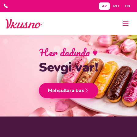
AZ
RU
EN
Her dadında
♥
Sevgi var!
Məhsullara bax